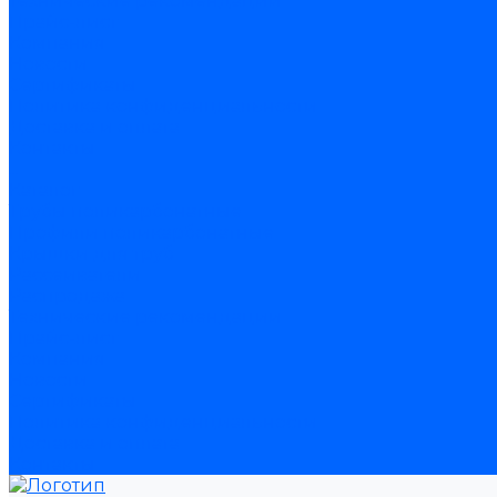
Технические рекомендации
Прайс-лист
Компания
Новости
Сертификаты
Политика конфиденциальности
Доставка и оплата
Контакты
...
Каталог
Трубы поликарбонатные
Профили поликарбонатные
Крышки для труб
Рассеиватели
Распродажа
Технические рекомендации
Прайс-лист
Компания
Новости
Сертификаты
Политика конфиденциальности
Доставка и оплата
Контакты